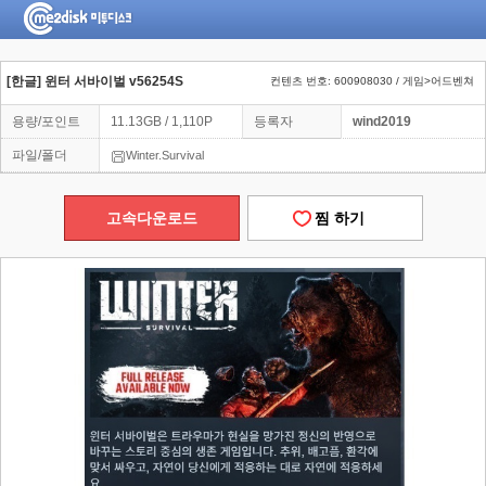
[한글] 윈터 서바이벌 v56254S
컨텐츠 번호: 600908030 / 게임>어드벤쳐
용량/포인트
11.13GB / 1,110P
등록자
wind2019
파일/폴더
Winter.Survival
고속다운로드
찜 하기