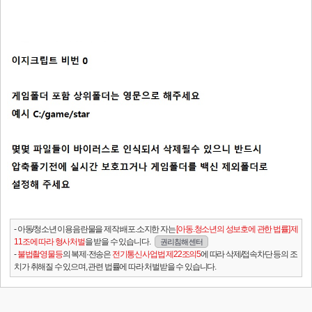
- 아동/청소년 이용음란물을 제작.배포.소지한 자는
[아동.청소년의 성보호에 관한 법률] 제
11조에 따라 형사처벌
을 받을 수 있습니다.
권리침해 센터
-
불법촬영물등
의 복제·전송은
전기통신사업법 제22조의5
에 따라 삭제/접속차단 등의 조
치가 취해질 수 있으며, 관련 법률에 따라 처벌받을 수 있습니다.