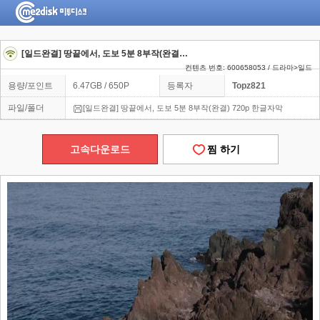
[일드완결] 땅끝에서, 도보 5분 8부작(완결) 720p 한글자막
컨텐츠 번호: 600658053 / 드라마>일드
용량/포인트
6.47GB / 650P
등록자
Topz821
파일/폴더
[일드완결] 땅끝에서, 도보 5분 8부작(완결) 720p 한글자막
고속다운로드
찜 하기