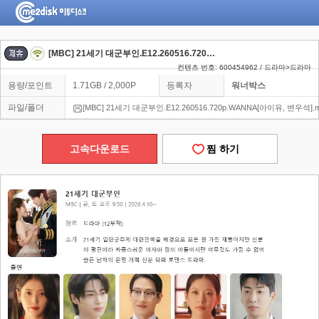
[MBC] 21세기 대군부인.E12.260516.720p.WANNA[아이유, 변우석]
컨텐츠 번호: 600454962 / 드라마>드라마
용량/포인트
1.71GB / 2,000P
등록자
워너박스
파일/폴더
[MBC] 21세기 대군부인.E12.260516.720p.WANNA[아이유, 변우석].
고속다운로드
찜 하기