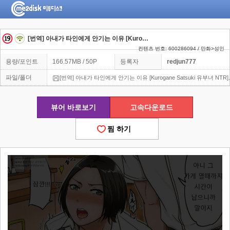
[번역] 아내가 타인에게 안기는 이유 [Kurogane Satsuki 유부녀 NTR]
컨텐츠 번호: 600286094 / 만화>성인
용량/포인트
166.57MB / 50P
등록자
redjun777
파일/폴더
[번역] 아내가 타인에게 안기는 이유 [Kurogane Satsuki 유부녀 NTR].
뷰어 바로보기
고속다운로드
찜 하기