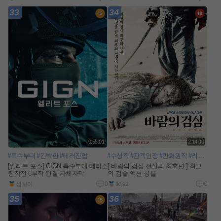
33
34
0:55:01
2:14:00
#특수부대
#긴박한
#테러진압
#수상작
#관객인정
#만화원작
#리얼액션
[엘리트 포스] GIGN 특수부대 테러소
[ 바람의 검심 전설의 최후편 ] 최고
탕작전 6부작 완결 자체자막
의 검술 액션-청불
섬보이
0
tkrjaz
0
35
36