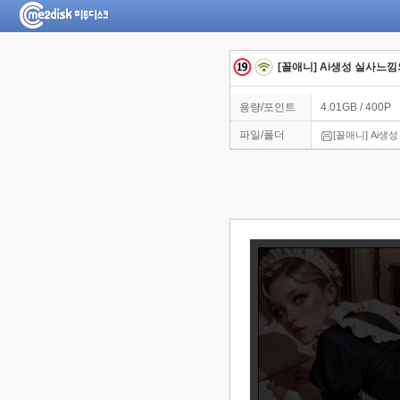
[꼴애니] Ai생성 실사느
용량/포인트
4.01GB / 400P
파일/폴더
[꼴애니] Ai