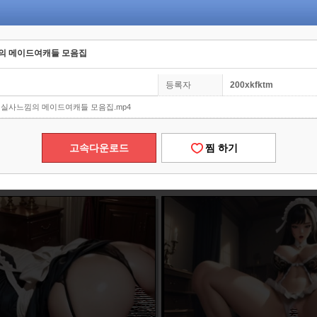
낌의 메이드여캐들 모음집
등록자
200xkfktm
생성 실사느낌의 메이드여캐들 모음집.mp4
고속다운로드
찜 하기