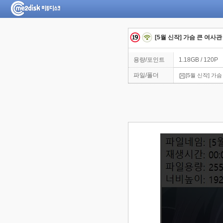
[5월 신작] 가슴 큰 여사관 1-
용량/포인트
1.18GB / 120P
파일/폴더
[5월 신작] 가슴 