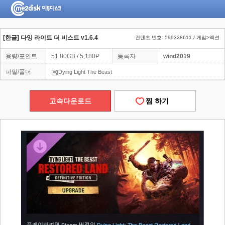
[한글] 다잉 라이트 더 비스트 v1.6.4
컨텐츠 번호: 599328611 / 게임>액션
용량/포인트
51.80GB / 5,180P
등록자
wind2019
파일/폴더
Dying Light The Beast
고속다운로드
찜 하기