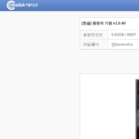
[한글] 종문의 기원 v1.0.40
용량/포인트
9.83GB / 980P
파일/폴더
EasternEra