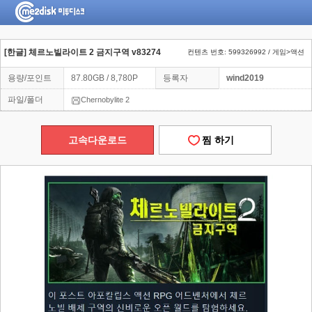
[한글] 체르노빌라이트 2 금지구역 v83274
컨텐츠 번호: 599326992 / 게임>액션
용량/포인트
87.80GB / 8,780P
등록자
wind2019
파일/폴더
Chernobylite 2
고속다운로드
찜 하기