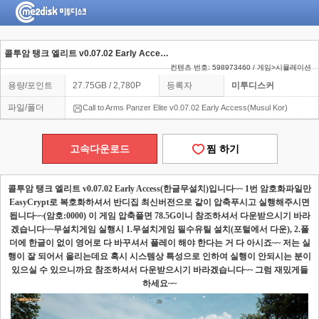
콜투암 탱크 엘리트 v0.07.02 Early Access(한글무설치)
컨텐츠 번호: 598973460 / 게임>시뮬레이션
용량/포인트
27.75GB / 2,780P
등록자
미투디스커
파일/폴더
Call to Arms Panzer Elite v0.07.02 Early Access(Musul Kor)
고속다운로드
찜 하기
콜투암 탱크 엘리트
v0.07.02 Early Access(
한글무설치
)
입니다
~~ 1
번 암호화파일만
EasyCrypt
로 복호화하셔서 반디집 최신버전으로 같이 압축푸시고 실행해주시면
됩니다
~~(
암호
:0000) 이 게임 압축풀면 78.5G이니 참조하셔서 다운받으시기 바라
겠습니다~~
무설치게임 실행시
1.
무설치게임 필수유틸 설치
(
포털에서 다운
), 2.
폴
더에 한글이 없이 영어로 다 바꾸셔서 플레이 해야 한다는 거 다 아시죠
~~
저는 실
행이 잘 되어서 올리는데요 혹시 시스템상 특성으로 인하여 실행이 안되시는 분이
있으실 수 있으니까요 참조하셔서 다운받으시기 바라겠습니다
~~
그럼 재밌게들
하세요
~~