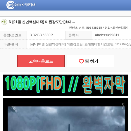
N [01월 신년액션대작] 미췬강도단 [초대형비행기강도단] 12000m상공 [5억달러] 1080 완벽자막
컨텐츠 번호: 598438785 / 영화>최신/미개봉
용량/포인트
3.32GB / 330P
등록자
akehssk99811
파일/폴더
N [01월 신년액션대작] 미췬강도단 [초대형비행기강도단] 12000m상공 [5
고속다운로드
찜 하기