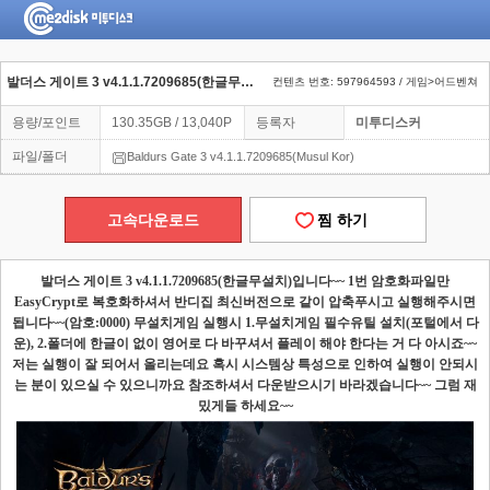
발더스 게이트 3 v4.1.1.7209685(한글무설치)
컨텐츠 번호: 597964593 / 게임>어드벤쳐
용량/포인트
130.35GB / 13,040P
등록자
미투디스커
파일/폴더
Baldurs Gate 3 v4.1.1.7209685(Musul Kor)
고속다운로드
찜 하기
발더스 게이트
3 v4.1.1.7209685(
한글무설치
)
입니다
~~ 1
번 암호화파일만
EasyCrypt
로 복호화하셔서 반디집 최신버전으로 같이 압축푸시고 실행해주시면
됩니다
~~(
암호
:0000)
무설치게임 실행시
1.
무설치게임 필수유틸 설치
(
포털에서 다
운
), 2.
폴더에 한글이 없이 영어로 다 바꾸셔서 플레이 해야 한다는 거 다 아시죠
~~
저는 실행이 잘 되어서 올리는데요 혹시 시스템상 특성으로 인하여 실행이 안되시
는 분이 있으실 수 있으니까요 참조하셔서 다운받으시기 바라겠습니다
~~
그럼 재
밌게들 하세요
~~