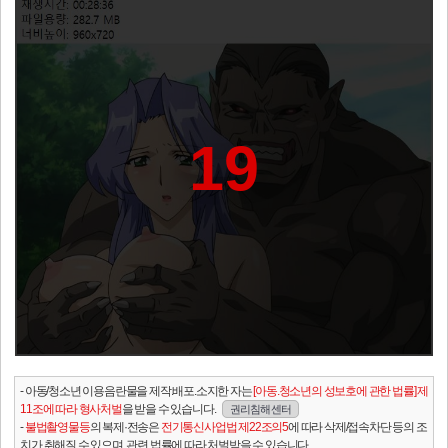
19
- 아동/청소년 이용음란물을 제작.배포.소지한 자는
[아동.청소년의 성보호에 관한 법률] 제
11조에 따라 형사처벌
을 받을 수 있습니다.
권리침해 센터
-
불법촬영물등
의 복제·전송은
전기통신사업법 제22조의5
에 따라 삭제/접속차단 등의 조
치가 취해질 수 있으며, 관련 법률에 따라 처벌받을 수 있습니다.