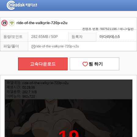
ride-of-the-valkyrie-720p-v2u
컨텐츠 번호: 597521196 / 애니>일반
용량/포인트
282.65MB / 50P
등록자
마다라데스5
파일/폴더
ride-of-the-valkyrie-720p-v2u
고속다운로드
찜 하기