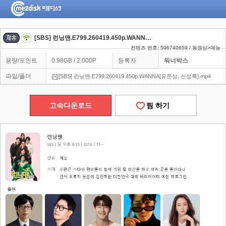
[SBS] 런닝맨.E799.260419.450p.WANNA[유준상, 신성록]
컨텐츠 번호: 596740659 / 동영상>예능
용량/포인트
0.98GB / 2,000P
등록자
워너박스
파일/폴더
[SBS] 런닝맨.E799.260419.450p.WANNA[유준상, 신성록].mp4
고속다운로드
찜 하기