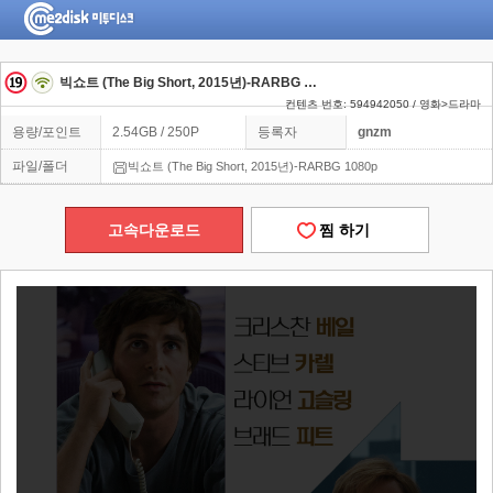
빅쇼트 (The Big Short, 2015년)-RARBG 1080p
컨텐츠 번호: 594942050 / 영화>드라마
용량/포인트
2.54GB / 250P
등록자
gnzm
파일/폴더
빅쇼트 (The Big Short, 2015년)-RARBG 1080p
고속다운로드
찜 하기