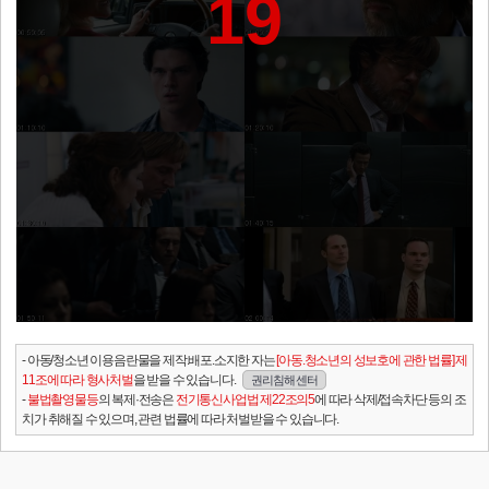
19
- 아동/청소년 이용음란물을 제작.배포.소지한 자는
[아동.청소년의 성보호에 관한 법률] 제
11조에 따라 형사처벌
을 받을 수 있습니다.
권리침해 센터
-
불법촬영물등
의 복제·전송은
전기통신사업법 제22조의5
에 따라 삭제/접속차단 등의 조
치가 취해질 수 있으며, 관련 법률에 따라 처벌받을 수 있습니다.