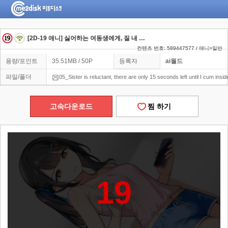
[2D-19 애니] 싫어하는 여동생에게, 질 내 사정까지 앞으로 15초
컨텐츠 번호: 589447577 / 애니>일반
용량/포인트
35.51MB / 50P
등록자
ai월드
파일/폴더
05_Sister is reluctant, there are only 15 seconds left until I cum insi
고속다운로드
찜 하기
19