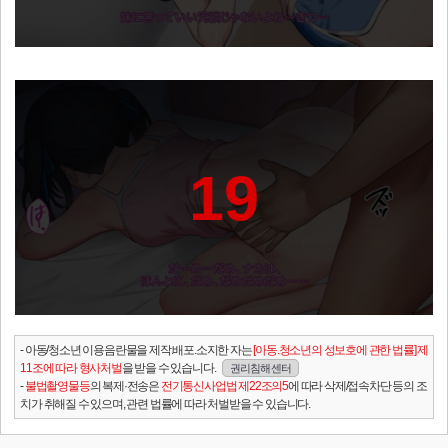
19
- 아동/청소년 이용음란물을 제작.배포.소지한 자는
[아동.청소년의 성보호에 관한 법률] 제
11조에 따라 형사처벌
을 받을 수 있습니다.
권리침해 센터
-
불법촬영물등
의 복제·전송은
전기통신사업법 제22조의5
에 따라 삭제/접속차단 등의 조
치가 취해질 수 있으며, 관련 법률에 따라 처벌받을 수 있습니다.