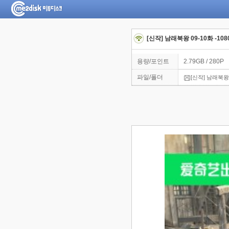
[신작] 남래북왕 09-10화 -10
용량/포인트
2.79GB / 280P
파일/폴더
[신작] 남래북왕 