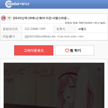
[26.03신작-19애니] 뭐야 이건-사랑스러운 엄마가 흐느끼며 울부짖다-
컨텐츠 번호: 586752293 / 애니>일반
용량/포인트
232.20MB / 50P
등록자
ai월드
파일/폴더
[260130][nur]Whats this ~Cute mom sobs~.mkv
고속다운로드
찜 하기