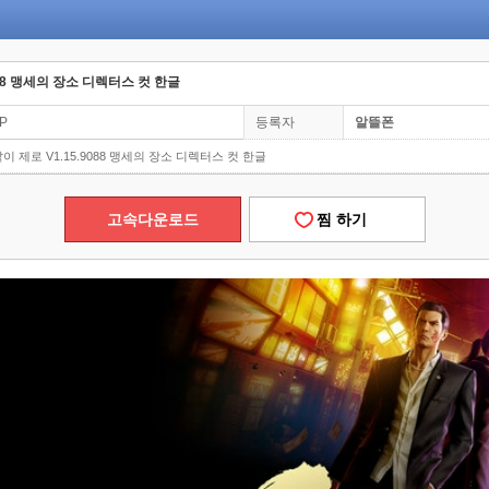
088 맹세의 장소 디렉터스 컷 한글
0P
등록자
알뜰폰
같이 제로 V1.15.9088 맹세의 장소 디렉터스 컷 한글
고속다운로드
찜 하기