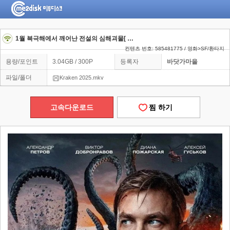
1월 븍극해에서 깨어난 전설의 심해괴물[ 크라켄 ]완벽한자막
컨텐츠 번호: 585481775 / 영화>SF/환타지
용량/포인트
3.04GB / 300P
등록자
바닷가마을
파일/폴더
Kraken 2025.mkv
고속다운로드
찜 하기