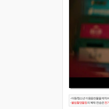
- 아동/청소년 이용음란물을 제작.
-
불법촬영물등
의 복제·전송은
전기