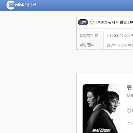
[MBC] 판사 이한영.E06
용량/포인트
2.35GB / 2,000P
파일/폴더
[MBC] 판사 이한