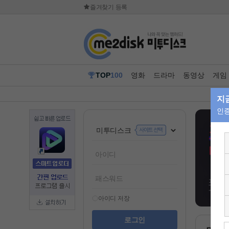
즐겨찾기 등록
TOP
100
영화
드라마
동영상
게임
아이디 저장