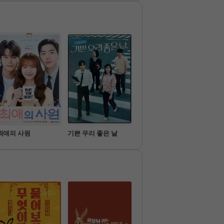
각자의 이야
 못 했던 이들까지 초대해 더
해 '결혼'이라는 하나의 목표
 다양해진 한국 여행기 낫 놓
위해 달려간다.
서 1:1
고 몰랐던 

의 프로그램
K-한국의 매력부터 문화적 차
이에서 오는 재미까지 동시에
 선사하는 국내 여행 리얼리티 
프로그램
최애의 사원
기쁜 우리 좋은 날
가족관계증명서
아파