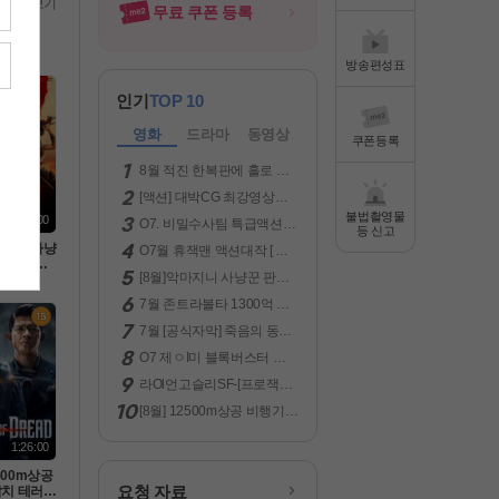
전체보기
무료 쿠폰 등록
방송편성표
인기
TOP 10
영화
드라마
동영상
쿠폰등록
8월 적진 한복판에 홀로 남
겨진 미군 병사 [ 럭키스트라
[액션] 대박CG 최강영상미
Ol크 ] 1080p 5.1 완벽자막
보장 -킹스글레이브 : 파이
불법촬영물
1:59:00
O7. 비밀수사팀 특급액션대
널 판타지 XV- 화질자막완
등 신고
작 ( LA 국토안보 ) 공식자막
벽
마지니 사냥
O7월 휴잭맨 액션대작 [ 로
초고화질 FHD5.1
액션[ 미
빈 후드의 죽음 ] 1080p 5.1
[8월]악마지니 사냥꾼 판타
차원의 헌
완벽자막
지액션[ 미카엘 두 차원의 헌
자막
7월 존트라볼타 1300억 그
터 ]완벽자막
림을 훔쳐라 [ 젠틀맨 시프 ]
7월 [공식자막] 죽음의 동굴
1080P 완벽자막
목숨 건 생존[ 데블스 마우스
O7 제ㅇI미 블록버스터 액
]
션대작 [ 원팀으로뭉쳤다 ]
라Ol언고슬리SF-[프로잭트
공식자막 초고화질 FHD 5.1
헤일매ㄹl]-초고화질 5.1 정
[8월] 12500m상공 비행기납
상자막
치 테러[ 윙스 오브 드레드 ]
완벽한자막
1:26:00
2500m상공
요청 자료
치 테러[