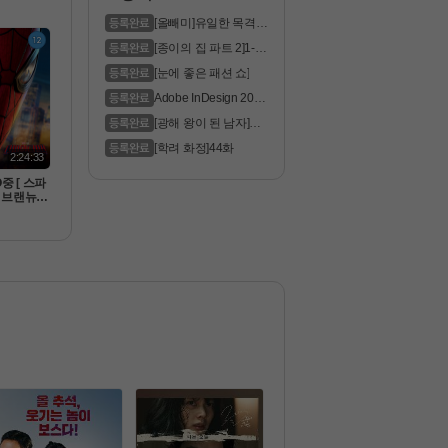
 드레드 ]
막
[올빼미]유일한 목격자
는 맹인 ..
[종이의 집 파트 2]1-6
화 통합.1..
[눈에 좋은 패션 쇼]
Adobe InDesign 2023
Pre
[광해 왕이 된 남자]모
두가 꿈꿔..
[학려 화정]44화
2:24:33
중 [ 스파
 브랜뉴데
랜드 - CA
 공식자막