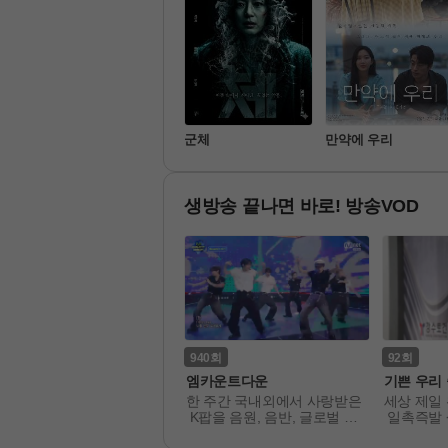
왕과 사는 남자
군체
만약에 우리
생방송 끝나면 바로! 방송VOD
76
940
92
는 솔로 그 후 사랑은 계속
엠카운트다운
기쁜 우리 
된다
나는 SOLO> 출연자들의 사
한 주간 국내외에서 사랑받은
세상 제일
은 솔로 나라 밖에서도 계속
 K팝을 음원, 음반, 글로벌 소
 일촉즉발 
다! 

셜 미디어 등을 통해 순위 집
다 '내 인