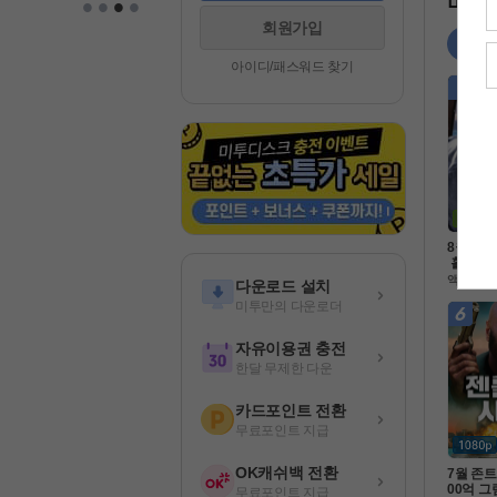
•
•
•
•
미투 
회원가입
영화
아이디/패스워드 찾기
8월 적
 홀로 남
 병사 [
액션
다운로드 설치
Ol크 ] 1
미투만의 다운로더
벽자막
자유이용권 충전
한달 무제한 다운
카드포인트 전환
무료포인트 지급
OK캐쉬백 전환
7월 존트
00억 그
무료포인트 지급