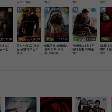
맨 시프 ] 1
 생존[ 데블스 마우
팀으로뭉쳤다 ] 공
ㄹl]-초고화질 5.1
 윙스 오브
공포/스릴러
액션
액션
액션
완벽자막
스 ]
식자막 초고화질 F
 정상자막
완벽한자
HD 5.1
1:35:00
2:05:43
1:26:00
1:47:42
켄지 포이
공식자막 O7 새로
6월.공포.스릴러.지
전미박스 1위 7주
O8월 상O
는 무법자
운 위협과 최강의
중해 요트 위의 상
만에 탈환 디어존 -
이ㄷㅓ맨
이트 시프]
 미션 마ㅈI막전쟁.
어와 살인마[chu
 아만다 사이프리드 
이 ] 톰홀
액션
최신/미개봉
멜로
액션
자막
 FHD BluRay 5.1
m]2026.chum.108
- 노트북 작가의 5
M 버전.
0p.완벽자막
주연속 베스트셀러
 1위