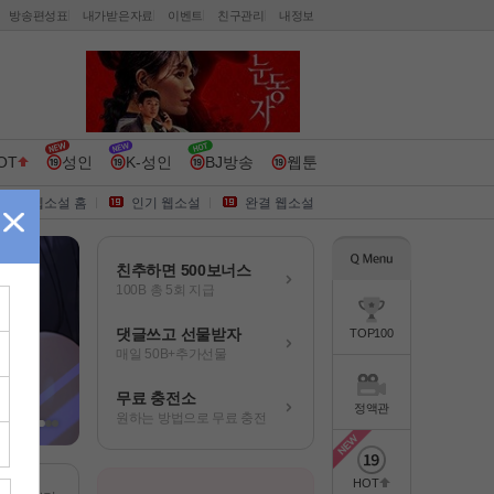
방송편성표
내가받은자료
이벤트
친구관리
내정보
OT
성인
K-성인
BJ방송
웹툰
웹소설 홈
인기 웹소설
완결 웹소설
친추하면 500보너스
100B 총 5회 지급
댓글쓰고 선물받자
TOP100
매일 50B+추가선물
무료 충전소
정액관
원하는 방법으로 무료 충전
HOT