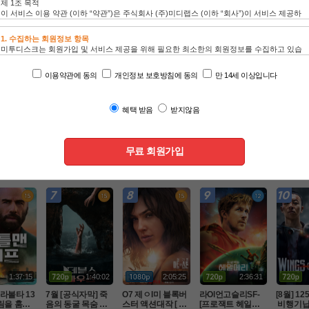
인기 TOP100
드라마
동영상
애니
1:43:31
1:40:57
2:28:00
2:01:42
진 한복판에
[액션] 대박CG 최
O7. 비밀수사팀 특
O7월 휴잭맨 액션
[8월]악
겨진 미군
강영상미보장 -킹
급액션대작 ( LA 국
대작 [ 로빈 후드의
꾼 판타지
 럭키스트라
스글레이브 : 파이
토안보 ) 공식자막
 죽음 ] 1080p 5.1
카엘 두 
액션
액션
액션
액션
080p 5.1 완
널 판타지 XV- 화질
 초고화질 FHD5.1
 완벽자막
터 ]완벽
자막완벽
1:37:15
1:40:02
2:05:25
2:36:31
라볼타 13
7월 [공식자막] 죽
O7 제ㅇI미 블록버
라Ol언고슬리SF-
[8월] 1
림을 훔쳐
음의 동굴 목숨 건
스터 액션대작 [ 원
[프로잭트 헤일매
 비행기납