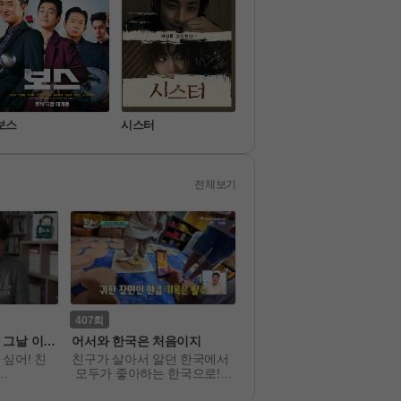
보스
시스터
신비아파트 10주년 극
살목
장판: 한 번 더, 소환
전체보기
407
7
 그날 이야
어서와 한국은 처음이지
자식방생프로젝트 합숙 맞
 2
싶어! 친
친구가 살아서 알던 한국에서
결혼하고 싶은 싱글 남녀 10
 모두가 좋아하는 한국으로! 

명, 그리고 그들의 어머니 1
 스스로 공
한국에 친구가 없어 초대하지
명이 5박 6일 동안 함께 합