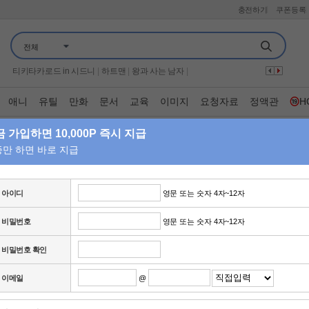
충전하기
쿠폰등록
미스트롯 포유
|
보이
|
시스터
|
어서와 한국은 처음이지
|
구해줘 홈즈
|
전체
엠카운트다운
|
은밀한 여자들 적과의 동거
|
프로텍터
|
살목지
|
언니네 산지직송3
|
군체
|
끝장수사
|
나는 솔로 그 후 사랑은 계속된다
|
티키타카로드 in 시드니
|
하트맨
|
왕과 사는 남자
|
자식방생프로젝트 합숙 맞선 2
|
웰컴 투 수근스쿨
|
꼬리에 꼬리를 무는 그날 이야기
|
기쁜 우리 좋은 날
|
가화만사성
|
애니
유틸
만화
문서
교육
이미지
요청자료
정액관
H
붉은진주
|
너자2
|
만약에 우리
|
귀신 잡는 해병대
|
70억의 선택
|
이혼숙려캠프
|