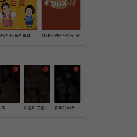
무엇이든 물어보살
사장님 귀는 당나귀 귀
슈퍼맨이 돌아왔다
미운
비딕
아줌마 교환계
효과가 너무 좋
새누나 길들이
옥탑방 야스
획
은 장비
기