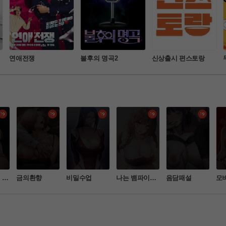
연애전쟁
불후의 명곡2
신상출시 편스토랑
 그
금의환향
비밀수업
나는 뱀파이어
음담패설
모
여자
다