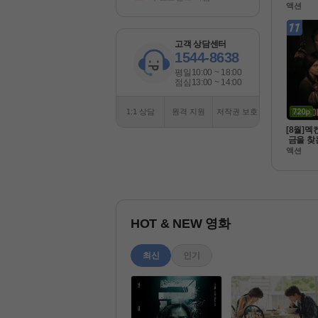
라 [ 젠틀
액션
080P 
고객 상담센터
1544-8638
평일
10:00 ~ 18:00
점심
13:00 ~ 14:00
1:1 상담
원격 지원
저작권 보호
[8월]멕
 금을 찾
 [아일레
액션
완벽한
HOT & NEW 영화
최신
인기