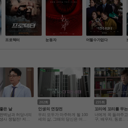
프로텍터
눈동자
어쩔수가없다
202
235
좋은 날
인생의 연장전
꼬리에 꼬리를 무는
기
 완벽남과 허당녀의
우리 모두가 마주하게 될 100
너에게 꼭 들려주고 
생사 쟁탈전! 저마
세의 삶, 그때의 당신은 어떤
구, 배우자, 동료... 

생의 주인공'이 되고
 모습일까요? 국내는 물론, 해
세 명의 이야기꾼이