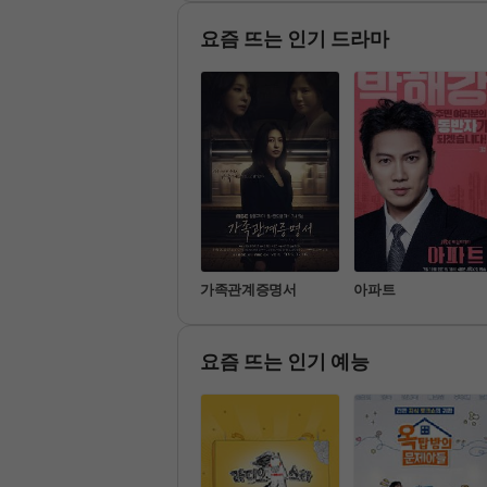
사랑을 위해 현실에서도 고군
계! 

픈, 다양한
투하는 남녀들의 그 후 이야
매주 K팝의 글로벌 동향을 가
멜로 가족
 같은 기수에서 시작된 만남
장 먼저 확인할 수 있는 World
요즘 뜨는 인기 드라마
터 

 No.1 K-POP Chart Show!
수를 초월한 만남까지 <나
 SOLO> 세계관 大통합 모
 이들의 사랑이 계속될 때까
...
기쁜 우리 좋은 날
가족관계증명서
아파트
요즘 뜨는 인기 예능