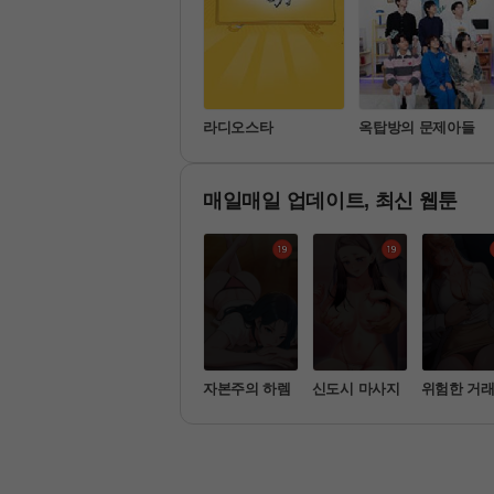
나 혼자 산다
라디오스타
옥탑방의 문제아들
매일매일 업데이트, 최신 웹툰
멍일지 : 문
세트업
자본주의 하렘
신도시 마사지
위험한 거래
속
리고 옆집 