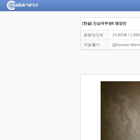
[한글] 진삼국무쌍6 맹장전
용량/포인트
15.80GB / 1,58
파일/폴더
Dynasty Warrio