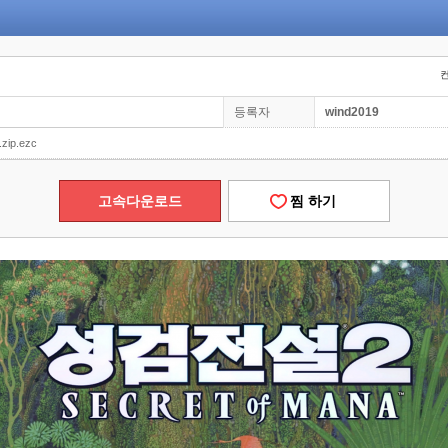
컨
등록자
wind2019
.zip.ezc
고속다운로드
찜 하기