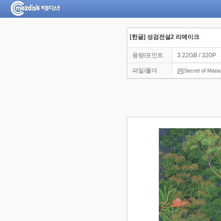
[한글] 성검전설2 리메이크
용량/포인트
3.22GB / 320P
파일/폴더
Secret of Mana