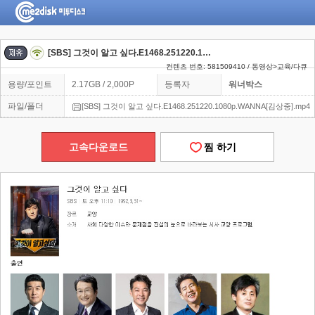
[SBS] 그것이 알고 싶다.E1468.251220.1080p.WANNA[김상중]
컨텐츠 번호: 581509410 / 동영상>교육/다큐
용량/포인트
2.17GB / 2,000P
등록자
워너박스
파일/폴더
[SBS] 그것이 알고 싶다.E1468.251220.1080p.WANNA[김상중].mp4
고속다운로드
찜 하기