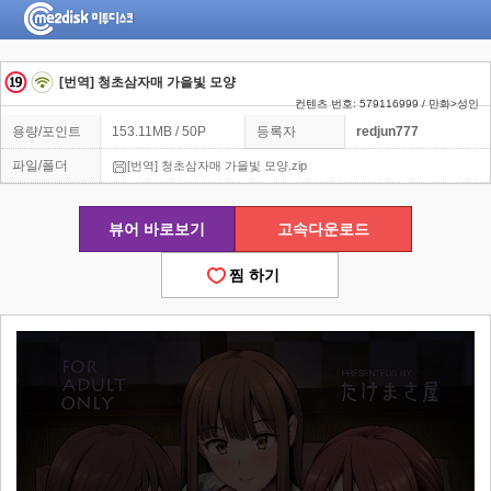
[번역] 청초삼자매 가을빛 모양
컨텐츠 번호: 579116999 / 만화>성인
용량/포인트
153.11MB / 50P
등록자
redjun777
파일/폴더
[번역] 청초삼자매 가을빛 모양.zip
뷰어 바로보기
고속다운로드
찜 하기