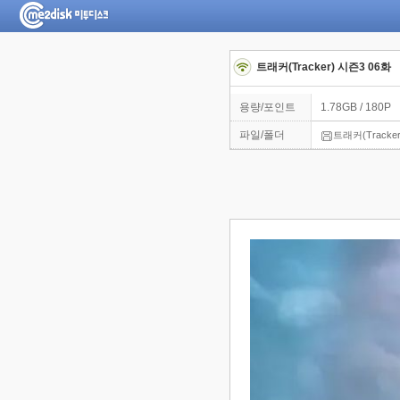
트래커(Tracker) 시즌3 06화
용량/포인트
1.78GB / 180P
파일/폴더
트래커(Tracke