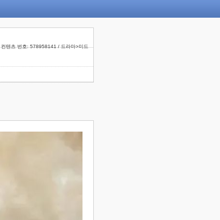
컨텐츠 번호: 578958141 / 드라마>미드