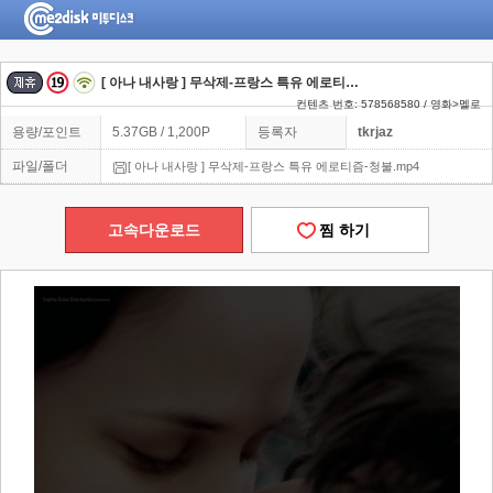
[ 아나 내사랑 ] 무삭제-프랑스 특유 에로티즘-청불
컨텐츠 번호: 578568580 / 영화>멜로
용량/포인트
5.37GB / 1,200P
등록자
tkrjaz
파일/폴더
[ 아나 내사랑 ] 무삭제-프랑스 특유 에로티즘-청불.mp4
고속다운로드
찜 하기