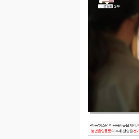
- 아동/청소년 이용음란물을 제작.
-
불법촬영물등
의 복제·전송은
전기