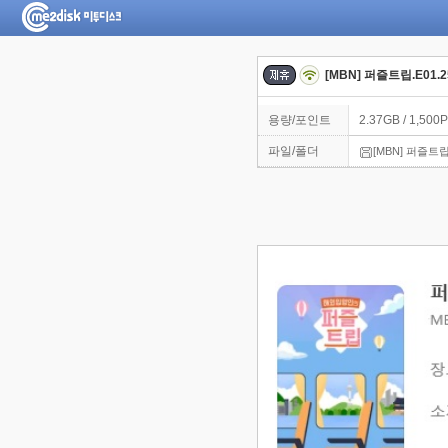
[MBN] 퍼즐트립.E01.2
용량/포인트
2.37GB / 1,500P
파일/폴더
[MBN] 퍼즐트립.