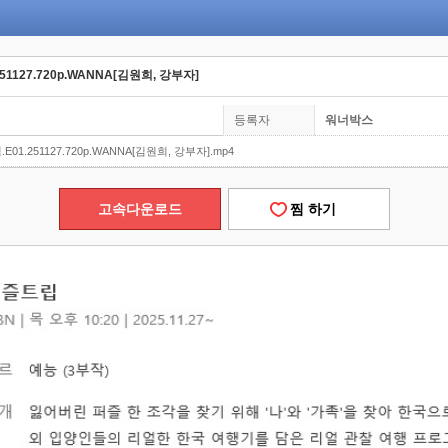
51127.720p.WANNA[김원희, 강부자]
등록자
워너박스
E01.251127.720p.WANNA[김원희, 강부자].mp4
고속다운로드
찜 하기