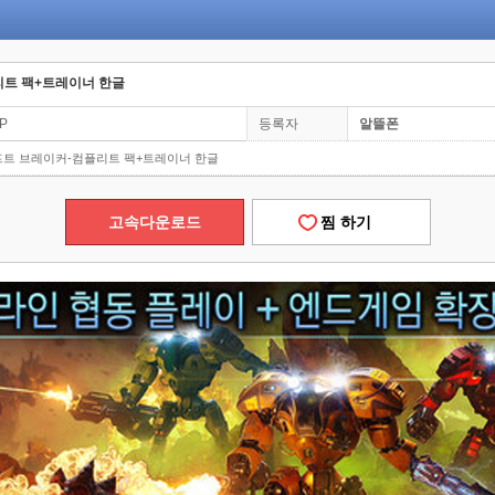
리트 팩+트레이너 한글
0P
등록자
알뜰폰
리프트 브레이커-컴플리트 팩+트레이너 한글
고속다운로드
찜 하기