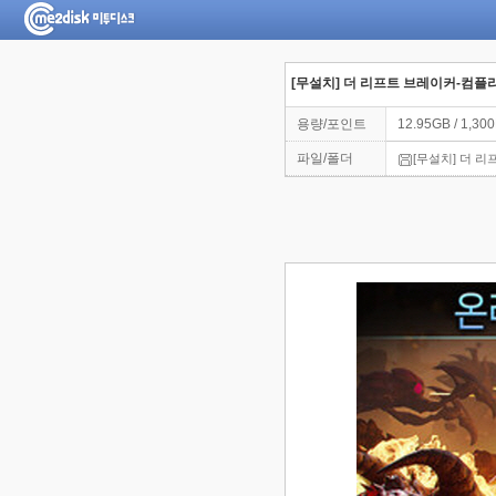
[무설치] 더 리프트 브레이커-컴플
용량/포인트
12.95GB / 1,30
파일/폴더
[무설치] 더 