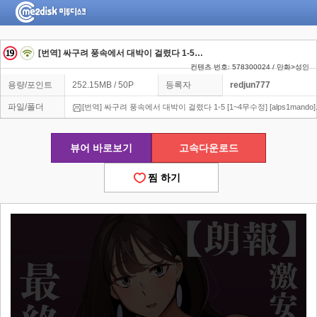
[번역] 싸구려 풍속에서 대박이 걸렸다 1-5 [1~4무수정] [alps1mando]
컨텐츠 번호: 578300024 / 만화>성인
용량/포인트
252.15MB / 50P
등록자
redjun777
파일/폴더
[번역] 싸구려 풍속에서 대박이 걸렸다 1-5 [1~4무수정] [alps1mando].
뷰어 바로보기
고속다운로드
찜 하기