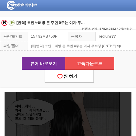
[번역] 코인노래방 든 주면 0주는 여자 무수정 [ONTHE]
컨텐츠 번호: 578242582 / 만화>성인
용량/포인트
157.92MB / 50P
등록자
redjun777
파일/폴더
[번역] 코인노래방 든 주면 0주는 여자 무수정 [ONTHE].zip
뷰어 바로보기
고속다운로드
찜 하기