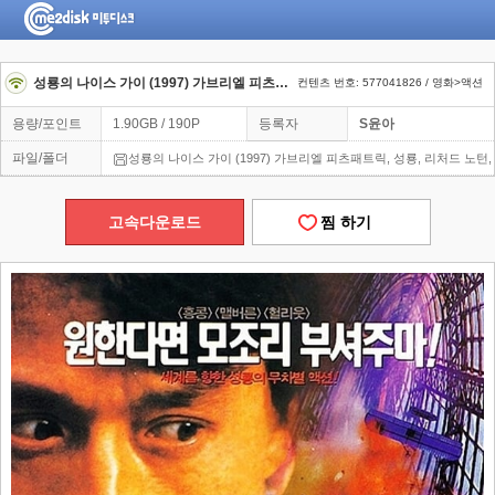
성룡의 나이스 가이 (1997) 가브리엘 피츠패트릭, 성룡, 리처드 노턴, 한글자막
컨텐츠 번호: 577041826 / 영화>액션
용량/포인트
1.90GB / 190P
등록자
S윤아
파일/폴더
성룡의 나이스 가이 (1997) 가브리엘 피츠패트릭, 성룡, 리처드 노턴
고속다운로드
찜 하기