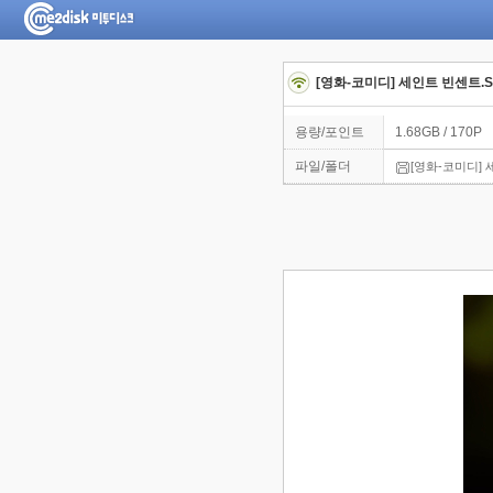
[영화-코미디] 세인트 빈센트.St.
용량/포인트
1.68GB / 170P
파일/폴더
[영화-코미디] 세