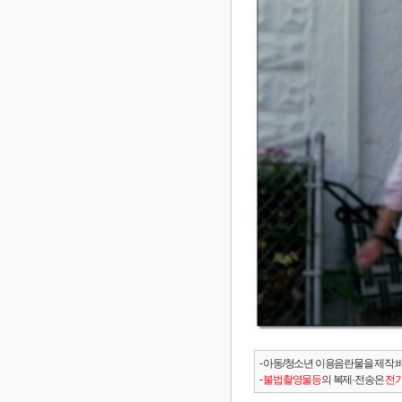
- 아동/청소년 이용음란물을 제작.
-
불법촬영물등
의 복제·전송은
전기