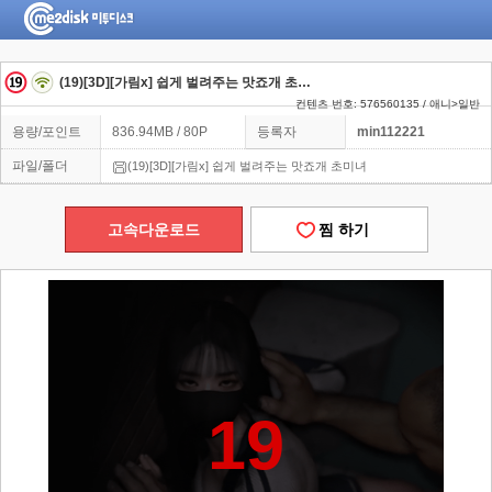
(19)[3D][가림x] 쉽게 벌려주는 맛죠개 초미녀
컨텐츠 번호: 576560135 / 애니>일반
용량/포인트
836.94MB / 80P
등록자
min112221
파일/폴더
(19)[3D][가림x] 쉽게 벌려주는 맛죠개 초미녀
고속다운로드
찜 하기
19