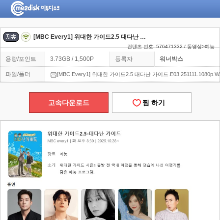
[MBC Every1] 위대한 가이드2.5 대다난 가이드.E03.251111.1080p.WANNA[전소민, 최다니엘]
컨텐츠 번호: 576471332 / 동영상>예능
용량/포인트
3.73GB / 1,500P
등록자
워너박스
파일/폴더
[MBC Every1] 위대한 가이드2.5 대다난 가이드.E03.251111.1080p.WAN
고속다운로드
찜 하기