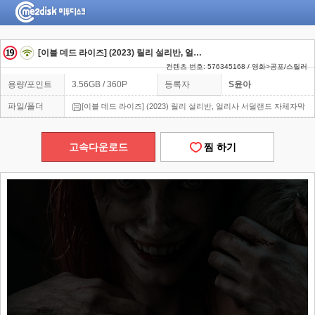
[이블 데드 라이즈] (2023) 릴리 설리반, 얼리사 서덜랜드 자체자막
컨텐츠 번호: 576345168 / 영화>공포/스릴러
용량/포인트
3.56GB / 360P
등록자
S윤아
파일/폴더
[이블 데드 라이즈] (2023) 릴리 설리반, 얼리사 서덜랜드 자체자막
고속다운로드
찜 하기