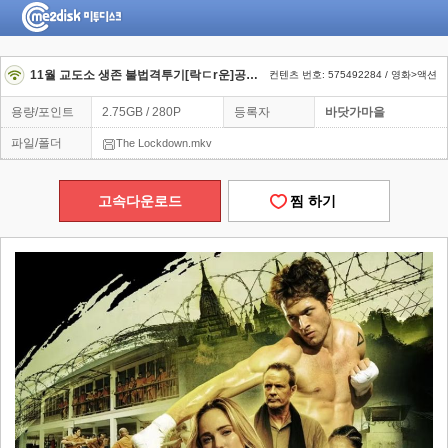
11월 교도소 생존 불법격투기[락ㄷr운]공식자막
컨텐츠 번호: 575492284 / 영화>액션
용량/포인트
2.75GB / 280P
등록자
바닷가마을
파일/폴더
The Lockdown.mkv
고속다운로드
찜 하기