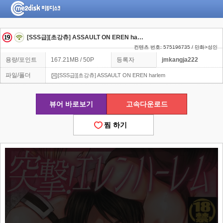
[SSS급][초강츄] ASSAULT ON EREN harlem
컨텐츠 번호: 575196735 / 만화>성인
용량/포인트
167.21MB / 50P
등록자
jmkangja222
파일/폴더
[SSS급][초강츄] ASSAULT ON EREN harlem
뷰어 바로보기
고속다운로드
찜 하기