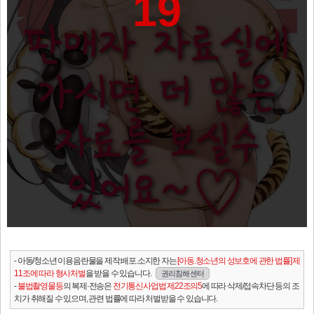
19
- 아동/청소년 이용음란물을 제작.배포.소지한 자는
[아동.청소년의 성보호에 관한 법률] 제
11조에 따라 형사처벌
을 받을 수 있습니다.
권리침해 센터
-
불법촬영물등
의 복제·전송은
전기통신사업법 제22조의5
에 따라 삭제/접속차단 등의 조
치가 취해질 수 있으며, 관련 법률에 따라 처벌받을 수 있습니다.