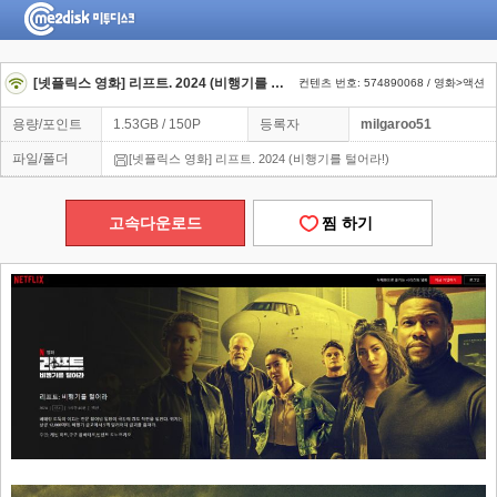
[넷플릭스 영화] 리프트. 2024 (비행기를 털어라)
컨텐츠 번호: 574890068 / 영화>액션
용량/포인트
1.53GB / 150P
등록자
milgaroo51
파일/폴더
[넷플릭스 영화] 리프트. 2024 (비행기를 털어라!)
고속다운로드
찜 하기