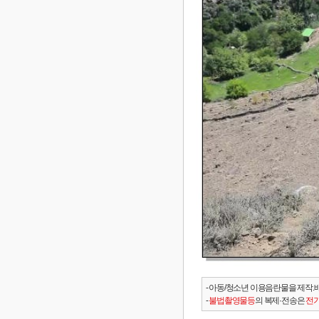
- 아동/청소년 이용음란물을 제작.
-
불법촬영물등
의 복제·전송은
전기