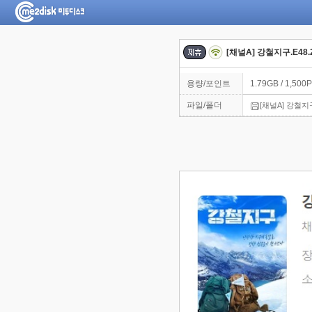
[채널A] 강철지구.E48.2
용량/포인트
1.79GB / 1,500P
파일/폴더
[채널A] 강철지구.