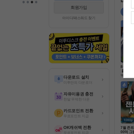
•
•
•
•
미투 
회원가입
영화
아이디/패스워드 찾기
8월 적
 홀로 남
 병사 [
액션
다운로드 설치
Ol크 ] 1
미투만의 다운로더
벽자막
자유이용권 충전
한달 무제한 다운
카드포인트 전환
무료포인트 지급
OK캐쉬백 전환
7월 존트
00억 그
무료포인트 지급