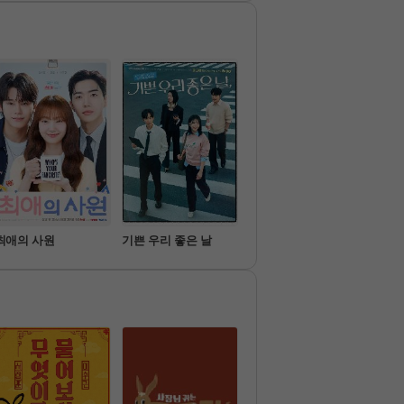
니’에 뭉쳤
교’가 문을 연다! 

색한 모습
외롭게 살아가는 어르신들과
 같이 즐
 돌봄이 필요한 아이들. 이들
 다채로운
은 세대공감을 이뤄내고

주 한상차
진정한 친구가 될 수 있을까?
n 시드니>
최애의 사원
기쁜 우리 좋은 날
가족관계증명서
아파