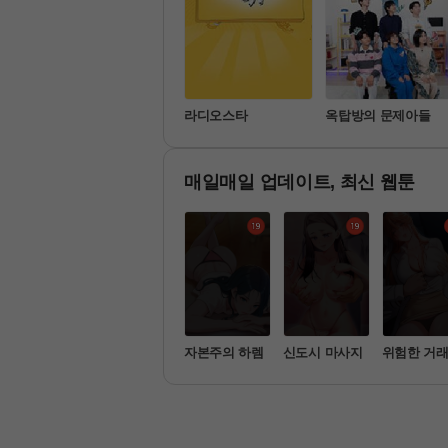
나 혼자 산다
라디오스타
옥탑방의 문제아들
매일매일 업데이트, 최신 웹툰
멍일지 : 문
세트업
자본주의 하렘
신도시 마사지
위험한 거래
속
리고 옆집 
[공지] 제헌절 전화상담 업무 일시 중지 안내