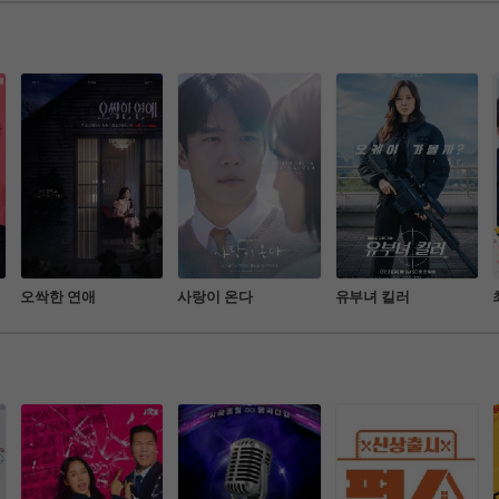
하는 특별한 건강 비
 이번엔 ‘호주 시드
보는 프로그램
다! 처음 만났던 어
은 사라지고 따로 또
기는 호주 시드니의
 매력을 즐긴다. 호
림 <티키타카로드 i
오싹한 연애
사랑이 온다
유부녀 킬러