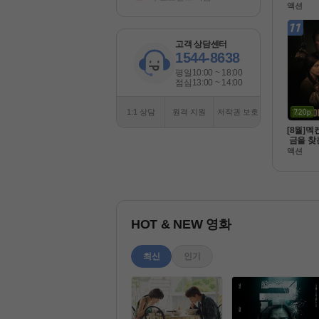
라 [ 젠틀
액션
080P 
고객 상담센터
1544-8638
평일
10:00 ~ 18:00
점심
13:00 ~ 14:00
1:1 상담
원격 지원
저작권 보호
[8월]멕
 금을 찾
 [아일레
액션
완벽한
HOT & NEW 영화
최신
인기