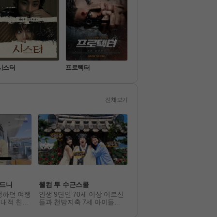
시스터
프로텍터
짱구
왕과
전체보기
94
시드니
웰컴 투 수근스쿨
이혼숙려캠프
행하던 여행 
인생 9단인 70세 이상 어르신
인생을 새로고침하기 위한 
 내적 친밀
들과 천방지축 7세 아이들이
부들의 이야기 <이혼숙려캠
 크루들이
 단짝이 되는 ‘세대 초월 학
>