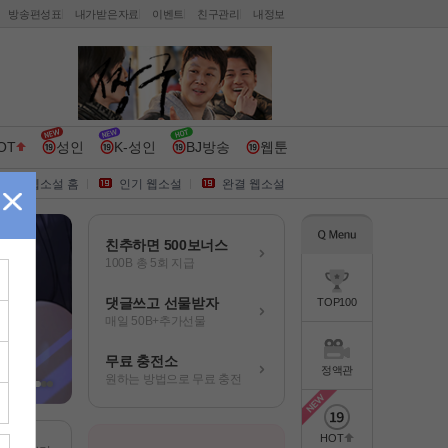
방송편성표
내가받은자료
이벤트
친구관리
내정보
OT
성인
K-성인
BJ방송
웹툰
웹소설 홈
인기 웹소설
완결 웹소설
친추하면 500보너스
100B 총 5회 지급
댓글쓰고 선물받자
TOP100
매일 50B+추가선물
무료 충전소
정액관
원하는 방법으로 무료 충전
HOT