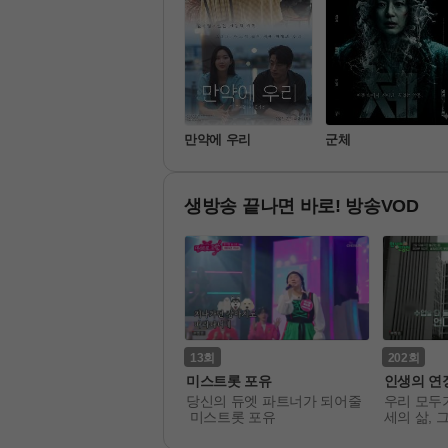
신비아파트 10주년 극
만약에 우리
군체
장판: 한 번 더, 소환
생방송 끝나면 바로! 방송VOD
13
202
자식방생프로젝트 합숙 맞선
미스트롯 포유
인생의 연
혼하고 싶은 싱글 남녀 10
당신의 듀엣 파트너가 되어줄
우리 모두가
, 그리고 그들의 어머니 10
 미스트롯 포유
세의 삶, 
이 5박 6일 동안 함께 합숙
 모습일까요