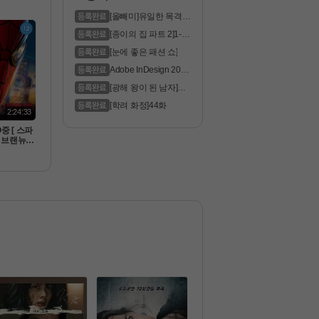
 드레드 ]
막
[올빼미]유일한 목격자
는 맹인 ..
[종이의 집 파트 2]1-6
화 통합.1..
[눈에 좋은 패션 쇼]
Adobe InDesign 2023
Pre
[광해 왕이 된 남자]모
두가 꿈꿔..
[학려 화정]44화
2:24:33
중 [ 스파
 브랜뉴데
랜드 - CA
 공식자막