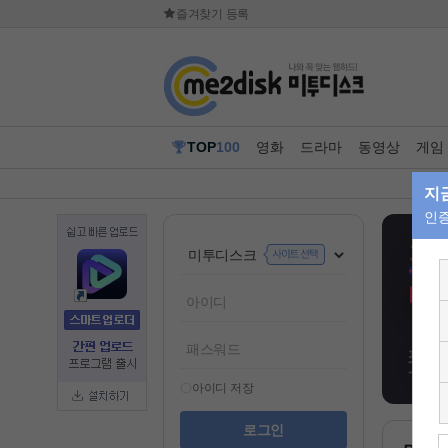
즐겨찾기 등록
TOP
100
영화
드라마
동영상
게임
아이디 저장