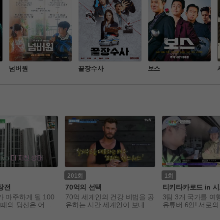
넘버원
끝장수사
보스
201
1
장전
70억의 선택
티키타카로드 in 
 마주하게 될 100
70억 세계인의 건강 비법을 공
3팀 3개 국가를 여
그때의 당신은 어떤
유하는 시간 세계인이 보내는
유튜버 6인! 서로의
? 국내는 물론, 해
 건강 시그널
감만 높았던 티타로