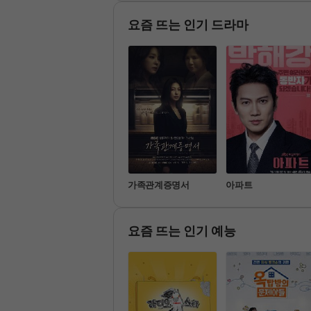
 '결혼'이라는 하나의 목표를 
외에서 전
해 달려간다.
결을 알아
요즘 뜨는 인기 드라마
기쁜 우리 좋은 날
가족관계증명서
아파트
요즘 뜨는 인기 예능