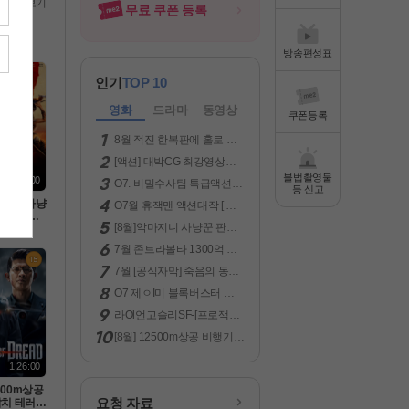
전체보기
무료 쿠폰 등록
방송편성표
인기
TOP 10
영화
드라마
동영상
쿠폰등록
8월 적진 한복판에 홀로 남
겨진 미군 병사 [ 럭키스트라
[액션] 대박CG 최강영상미
Ol크 ] 1080p 5.1 완벽자막
보장 -킹스글레이브 : 파이
불법촬영물
1:59:00
O7. 비밀수사팀 특급액션대
널 판타지 XV- 화질자막완
등 신고
작 ( LA 국토안보 ) 공식자막
벽
마지니 사냥
O7월 휴잭맨 액션대작 [ 로
초고화질 FHD5.1
액션[ 미
빈 후드의 죽음 ] 1080p 5.1
[8월]악마지니 사냥꾼 판타
차원의 헌
완벽자막
지액션[ 미카엘 두 차원의 헌
자막
7월 존트라볼타 1300억 그
터 ]완벽자막
림을 훔쳐라 [ 젠틀맨 시프 ]
7월 [공식자막] 죽음의 동굴
1080P 완벽자막
목숨 건 생존[ 데블스 마우스
O7 제ㅇI미 블록버스터 액
]
션대작 [ 원팀으로뭉쳤다 ]
라Ol언고슬리SF-[프로잭트
공식자막 초고화질 FHD 5.1
헤일매ㄹl]-초고화질 5.1 정
[8월] 12500m상공 비행기납
상자막
치 테러[ 윙스 오브 드레드 ]
완벽한자막
1:26:00
2500m상공
요청 자료
치 테러[