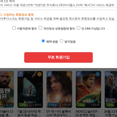
인기 TOP100
드라마
동영상
애니
1:43:31
1:40:57
2:28:00
2:01:42
진 한복판에
[액션] 대박CG 최
O7. 비밀수사팀 특
O7월 휴잭맨 액션
[8월]악
겨진 미군
강영상미보장 -킹
급액션대작 ( LA 국
대작 [ 로빈 후드의
꾼 판타지
 럭키스트라
스글레이브 : 파이
토안보 ) 공식자막
 죽음 ] 1080p 5.1
카엘 두 
액션
액션
액션
액션
080p 5.1 완
널 판타지 XV- 화질
 초고화질 FHD5.1
 완벽자막
터 ]완벽
자막완벽
1:37:15
1:40:02
2:05:25
2:36:31
라볼타 13
7월 [공식자막] 죽
O7 제ㅇI미 블록버
라Ol언고슬리SF-
[8월] 1
림을 훔쳐
음의 동굴 목숨 건
스터 액션대작 [ 원
[프로잭트 헤일매
 비행기납