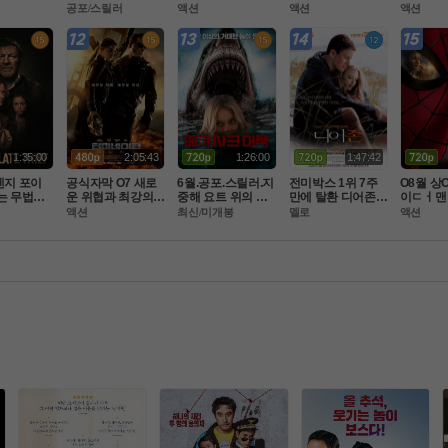
맨 시프 ] 1
 생존[ 데블스 마우
팀으로뭉쳤다 ] 공
ㄹl]-초고화질 5.1
 윙스 오브
공포/스릴러
액션
액션
액션
완벽자막
스 ]
식자막 초고화질 F
 정상자막
완벽한자
HD 5.1
1:35:00
2:05:43
1:26:00
1:47:42
켄지 포이
공식자막 O7 새로
6월.공포.스릴러.지
전미박스 1위 7주
O8월 상O
는 무법자
운 위협과 최강의
중해 요트 위의 상
만에 탈환 디어존 -
이ㄷㅓ맨
이트 시프]
 미션 마ㅈI막전쟁.
어와 살인마[chu
 아만다 사이프리드 
이 ] 톰홀
액션
최신/미개봉
멜로
액션
자막
 FHD BluRay 5.1
m]2026.chum.108
- 노트북 작가의 5
M 버전.
0p.완벽자막
주연속 베스트셀러
 1위