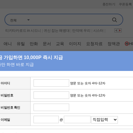
충전하기
쿠폰등록
구해줘 홈즈
|
웰컴 투 수근스쿨
|
끝장수사
|
군체
|
언니네 산지직송3
|
전체
살목지
|
엠카운트다운
|
나는 솔로 그 후 사랑은 계속된다
|
가화만사성
|
은밀한 여자들 적과의 동거
|
보이
|
하트맨
|
붉은진주
|
티키타카로드 in 시드니
|
귀신 잡는 해병대
|
만약에 우리
|
시스터
|
왕과 사는 남자
|
70억의 선택
|
자식방생프로젝트 합숙 맞선 2
|
미스트롯 포유
|
프로텍터
|
너자2
|
어서와 한국은 처음이지
|
애니
유틸
만화
문서
교육
이미지
요청자료
정액관
H
기쁜 우리 좋은 날
|
꼬리에 꼬리를 무는 그날 이야기
|
이혼숙려캠프
|