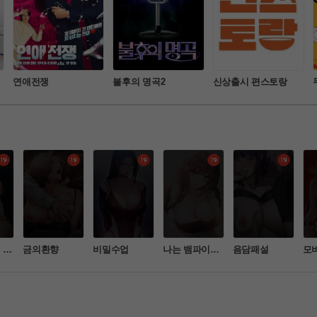
연애전쟁
불후의 명곡2
신상출시 편스토랑
 그
금의환향
비밀수업
나는 뱀파이어
음담패설
모
여자
다