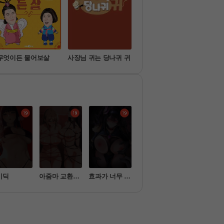
무엇이든 물어보살
사장님 귀는 당나귀 귀
슈퍼맨이 돌아왔다
미운
비딕
아줌마 교환계
효과가 너무 좋
새누나 길들이
옥탑방 야스
획
은 장비
기