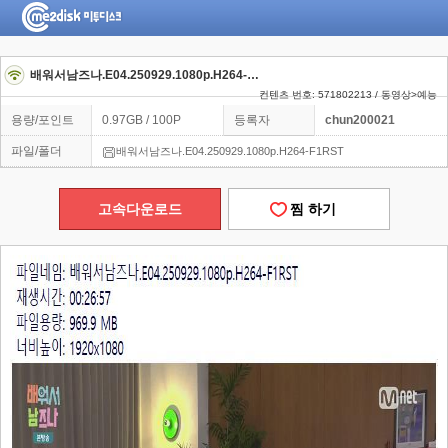
배워서남즈나.E04.250929.1080p.H264-F1RST
컨텐츠 번호: 571802213 / 동영상>예능
용량/포인트
0.97GB / 100P
등록자
chun200021
파일/폴더
배워서남즈나.E04.250929.1080p.H264-F1RST
고속다운로드
찜 하기