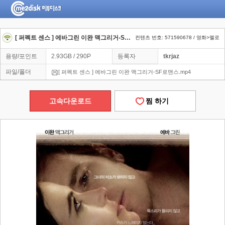
[ 퍼펙트 센스 ] 에바그린 이완 맥그리거-SF로맨스
컨텐츠 번호: 571590678 / 영화>멜로
용량/포인트
2.93GB / 290P
등록자
tkrjaz
파일/폴더
[ 퍼펙트 센스 ] 에바그린 이완 맥그리거-SF로맨스.mp4
고속다운로드
찜 하기