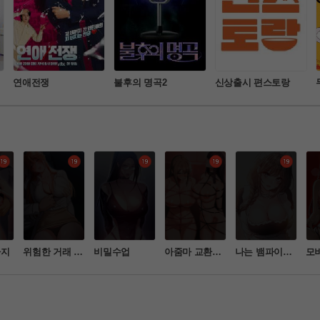
연애전쟁
불후의 명곡2
신상출시 편스토랑
사지
위험한 거래 그
비밀수업
아줌마 교환계
나는 뱀파이어
모
리고 옆집 여자
획
다