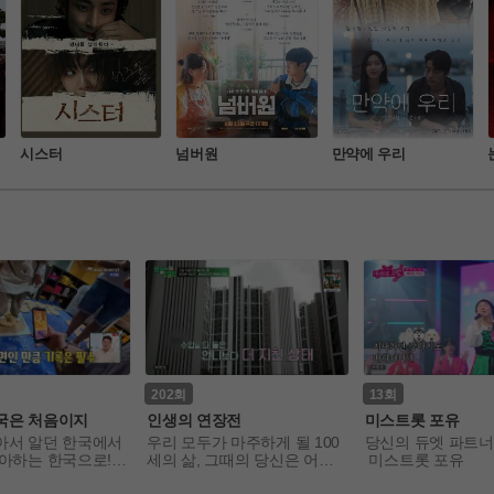
시스터
넘버원
만약에 우리
202
13
국은 처음이지
인생의 연장전
미스트롯 포유
아서 알던 한국에서
우리 모두가 마주하게 될 100
당신의 듀엣 파트너
아하는 한국으로! 

세의 삶, 그때의 당신은 어떤
 미스트롯 포유
구가 없어 초대하지
 모습일까요? 국내는 물론, 해