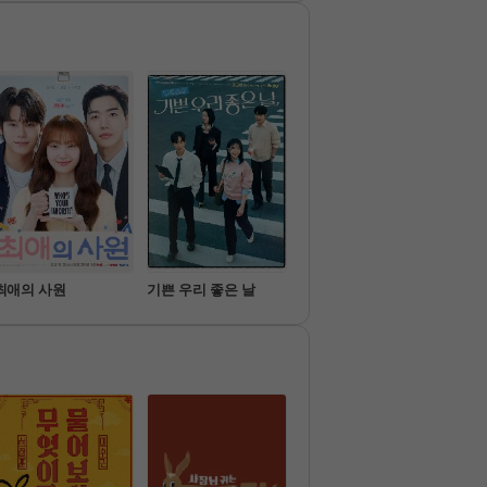
사랑을 위해 현실에서도 고
분투하는 남녀들의 그 후 이
기 같은 기수에서 시작된 만
부터 

기수를 초월한 만남까지 <나
는 SOLO> 세계관 大통합 모
든 이들의 사랑이 계속될 때
지...
최애의 사원
기쁜 우리 좋은 날
가족관계증명서
아파