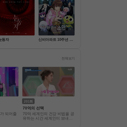
눈동자
신비아파트 10주년 극
가화만死성
짱구
장판: 한 번 더, 소환
전체보기
201
176
70억의 선택
나는 솔로 그 후 사랑은 계속
된다
가 되어줄
70억 세계인의 건강 비법을 공
<나는 SOLO> 출연자들의 
유하는 시간 세계인이 보내는
랑은 솔로 나라 밖에서도 계
 건강 시그널
된다! 
