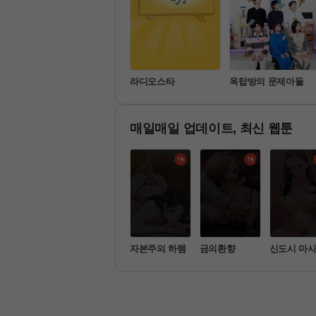
나 혼자 산다
라디오스타
옥탑방의 문제아들
매일매일 업데이트, 최신 웹툰
굴천재가 축
관계역전
자본주의 하렘
금의환향
신도시 마
를 잘함
[공지] 제헌절 전화상담 업무 일시 중지 안내