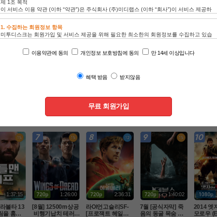
인기 TOP100
드라마
동영상
애니
1:43:31
1:40:57
2:28:00
2:01:42
진 한복판에
[액션] 대박CG 최
O7. 비밀수사팀 특
O7월 휴잭맨 액션
[8월]악
겨진 미군
강영상미보장 -킹
급액션대작 ( LA 국
대작 [ 로빈 후드의
꾼 판타지
 럭키스트라
스글레이브 : 파이
토안보 ) 공식자막
 죽음 ] 1080p 5.1
카엘 두 
액션
액션
액션
액션
080p 5.1 완
널 판타지 XV- 화질
 초고화질 FHD5.1
 완벽자막
터 ]완벽
자막완벽
1:37:15
1:26:00
2:36:31
1:40:02
라볼타 13
[8월] 12500m상공
라Ol언고슬리SF-
7월 [공식자막] 죽
2014 엣
림을 훔쳐
 비행기납치 테러[
[프로잭트 헤일매
음의 동굴 목숨 건
모로우 (Ed