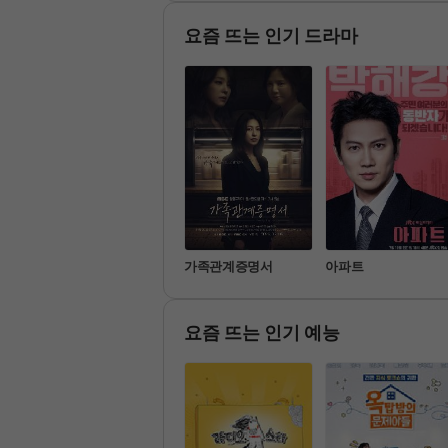
 밥상과 찐가족 사남매의 극
 이번엔 ‘호주 시드니’에 뭉쳤
 못 했던 
 케미!
다! 처음 만났던 어색한 모습
 다양해진 
은 사라지고 따로 또 같이 즐
고 몰랐던 

요즘 뜨는 인기 드라마
기는 호주 시드니의 다채로운
K-한국의
 매력을 즐긴다. 호주 한상차
이에서 오
림 <티키타카로드 in 시드니>
 선사하는 
프로그램
기쁜 우리 좋은 날
가족관계증명서
아파트
요즘 뜨는 인기 예능