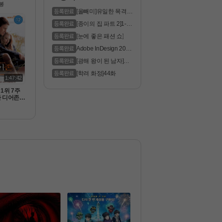
160p 5.1 
봉
 한글자막
[올빼미]유일한 목격자
는 맹인 ..
[종이의 집 파트 2]1-6
화 통합.1..
[눈에 좋은 패션 쇼]
Adobe InDesign 2023
Pre
[광해 왕이 된 남자]모
두가 꿈꿔..
[학려 화정]44화
1:47:42
1위 7주
 디어존 -
사이프리드 
 작가의 5
베스트셀러