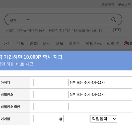
충전하기
쿠폰등록
구해줘 홈즈
|
하트맨
|
군체
|
만약에 우리
|
어서와 한국은 처음이지
|
전체
가화만사성
|
나는 솔로 그 후 사랑은 계속된다
|
웰컴 투 수근스쿨
|
자식방생프로젝트 합숙 맞선 2
|
귀신 잡는 해병대
|
은밀한 여자들 적과의 동거
|
붉은진주
|
티키타카로드 in 시드니
|
시스터
|
70억의 선택
|
엠카운트다운
|
보이
|
언니네 산지직송3
|
프로텍터
|
미스트롯 포유
|
너자2
|
왕과 사는 남자
|
이혼숙려캠프
|
애니
유틸
만화
문서
교육
이미지
요청자료
정액관
H
끝장수사
|
살목지
|
기쁜 우리 좋은 날
|
꼬리에 꼬리를 무는 그날 이야기
|