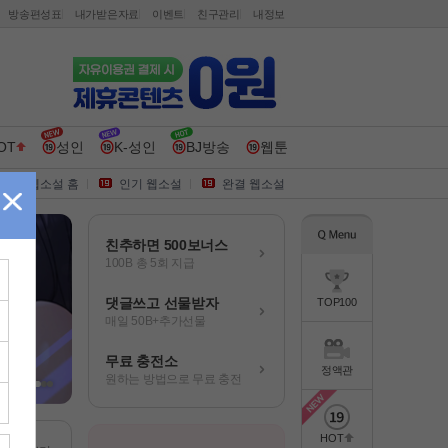
방송편성표
내가받은자료
이벤트
친구관리
내정보
OT
성인
K-성인
BJ방송
웹툰
웹소설 홈
인기 웹소설
완결 웹소설
친추하면 500보너스
100B 총 5회 지급
댓글쓰고 선물받자
TOP100
매일 50B+추가선물
무료 충전소
정액관
원하는 방법으로 무료 충전
HOT