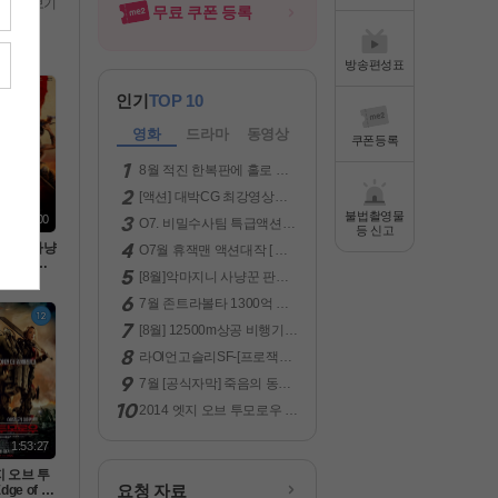
전체보기
무료 쿠폰 등록
방송편성표
인기
TOP 10
영화
드라마
동영상
쿠폰등록
8월 적진 한복판에 홀로 남
겨진 미군 병사 [ 럭키스트라
[액션] 대박CG 최강영상미
Ol크 ] 1080p 5.1 완벽자막
보장 -킹스글레이브 : 파이
불법촬영물
1:59:00
O7. 비밀수사팀 특급액션대
널 판타지 XV- 화질자막완
등 신고
작 ( LA 국토안보 ) 공식자막
벽
마지니 사냥
O7월 휴잭맨 액션대작 [ 로
초고화질 FHD5.1
액션[ 미
빈 후드의 죽음 ] 1080p 5.1
[8월]악마지니 사냥꾼 판타
차원의 헌
완벽자막
지액션[ 미카엘 두 차원의 헌
자막
7월 존트라볼타 1300억 그
터 ]완벽자막
림을 훔쳐라 [ 젠틀맨 시프 ]
[8월] 12500m상공 비행기납
1080P 완벽자막
치 테러[ 윙스 오브 드레드 ]
라Ol언고슬리SF-[프로잭트
완벽한자막
헤일매ㄹl]-초고화질 5.1 정
7월 [공식자막] 죽음의 동굴
상자막
목숨 건 생존[ 데블스 마우스
2014 엣지 오브 투모로우 (E
]
dge of Tomorrow)2160p 5.1
2160P 한글자막
1:53:27
지 오브 투
요청 자료
ge of To