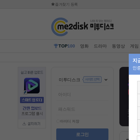
즐겨찾기 등록
TOP
100
영화
드라마
동영상
게임
아이디 저장