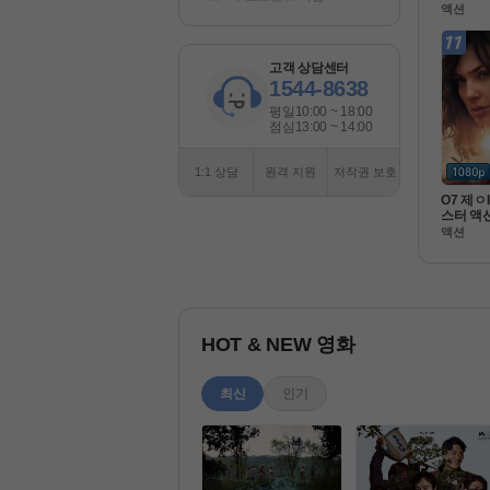
라 [ 젠틀
액션
080P 
고객 상담센터
1544-8638
평일
10:00 ~ 18:00
점심
13:00 ~ 14:00
1:1 상담
원격 지원
저작권 보호
O7 제ㅇ
스터 액션
팀으로뭉
액션
식자막 
HD 5.1
HOT & NEW 영화
최신
인기