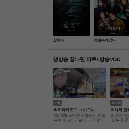
프로텍터
살목지
어쩔수가없다
생방송 끝나면 바로! 방송VOD
1
407
언니네 산지직송3
티키타카로드 in 시드니
어서와 한
EW 사 남매 염정아, 김선영,
3팀 3개 국가를 여행하던 여행 
친구가 살
강유석, 노윤서! 대한민국 각
유튜버 6인! 서로의 내적 친밀
 모두가 좋
의 직송 작물로 차려지는 제
감만 높았던 티타로 크루들이
한국에 친