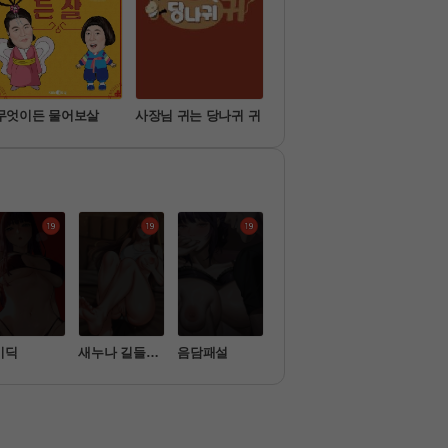
무엇이든 물어보살
사장님 귀는 당나귀 귀
슈퍼맨이 돌아왔다
미운
비딕
새누나 길들이
음담패설
효과가 너무 좋
옥탑방 야스
기
은 장비