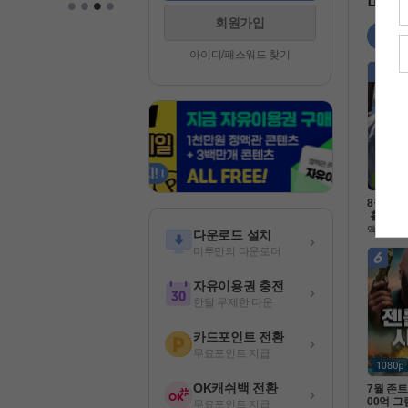
•
•
•
•
미투 
회원가입
영화
아이디/패스워드 찾기
8월 적
 홀로 남
 병사 [
액션
다운로드 설치
Ol크 ] 1
미투만의 다운로더
벽자막
자유이용권 충전
한달 무제한 다운
카드포인트 전환
무료포인트 지급
OK캐쉬백 전환
7월 존트
00억 그
무료포인트 지급