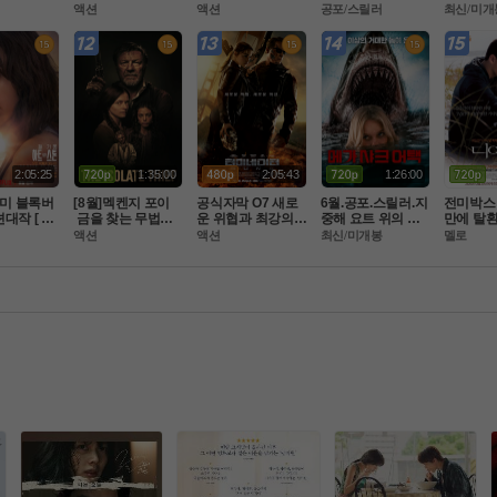
맨 시프 ] 1
 윙스 오브 드레드 ]
ㄹl]-초고화질 5.1
 생존[ 데블스 마우
morrow)2
액션
액션
공포/스릴러
최신/미개
완벽자막
완벽한자막
 정상자막
스 ]
2160P
2:05:25
1:35:00
2:05:43
1:26:00
I미 블록버
[8월]멕켄지 포이
공식자막 O7 새로
6월.공포.스릴러.지
전미박스 
대작 [ 원
 금을 찾는 무법자
운 위협과 최강의
중해 요트 위의 상
만에 탈환
쳤다 ] 공
 [아일레이트 시프]
 미션 마ㅈI막전쟁.
어와 살인마[chu
 아만다 
액션
액션
최신/미개봉
멜로
초고화질 F
완벽한자막
 FHD BluRay 5.1
m]2026.chum.108
- 노트북
0p.완벽자막
주연속 
 1위