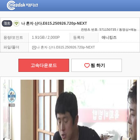
나 혼자 산다.E615.250926.720p-NEXT
컨텐츠 번호: 571150735 / 동영상>예능
용량/포인트
1.91GB / 2,000P
등록자
애니킹즈
파일/폴더
나 혼자 산다.E615.250926.720p-NEXT
고속다운로드
찜 하기