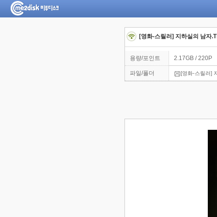
[영화-스릴러] 지하실의 남자.The 
용량/포인트
2.17GB / 220P
파일/폴더
[영화-스릴러] 지하