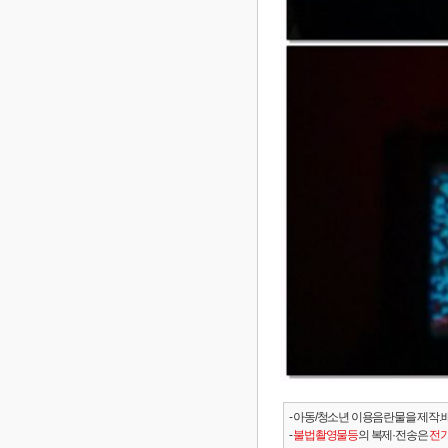
- 아동/청소년 이용음란물을 제작.
-
불법촬영물등
의 복제·전송은
전기