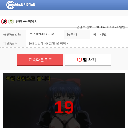
닫힌 문 뒤에서
컨텐츠 번호: 570646468 / 애니>일반
용량/포인트
757.02MB / 80P
등록자
지비시맨
파일/폴더
(성인애니) 닫힌 문 뒤에서
고속다운로드
찜 하기
19