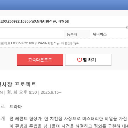
E03.250922.1080p.WANNA[한석규, 배현성]
컨
등록자
워너박스
프로젝트.E03.250922.1080p.WANNA[한석규, 배현성].mp4
고속다운로드
찜 하기