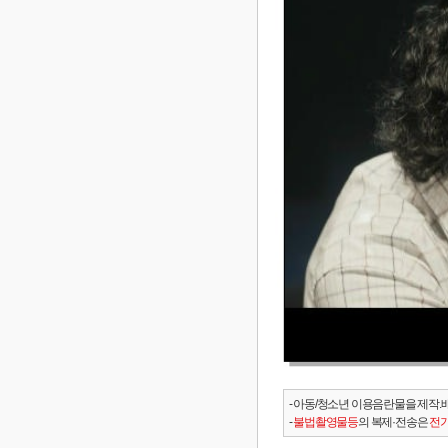
- 아동/청소년 이용음란물을 제작.
-
불법촬영물등
의 복제·전송은
전기